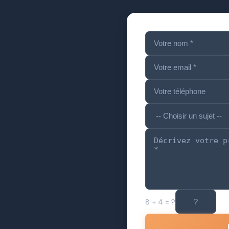
8 + 4
= ?