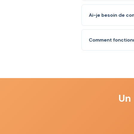
Un nom de domaine est
dans leur navigateur 
Ai-je besoin de c
nom de domaine.
Non, aucune compétenc
Vous n'avez qu'à me f
Comment fonctionn
l'utilisation de votre s
L'hébergement est l'e
hébergement chez Inf
support inclus.
Un 