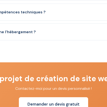
 l'adresse de votre site internet (ex : monsite.fr). C'est ce que
pour accéder à votre site. Je m'occupe de l'enregistrement et de
ompétences techniques ?
e technique n'est nécessaire. Je m'occupe de tout, de la créati
ournir vos contenus (textes, photos) et je fais le reste. Je vous 
e l'hébergement ?
ite.
space serveur où votre site est stocké et accessible en ligne. 
omaniak, un hébergeur suisse écologique et performant, avec m
projet de création de site w
Contactez-moi pour un devis personnalisé !
Demander un devis gratuit