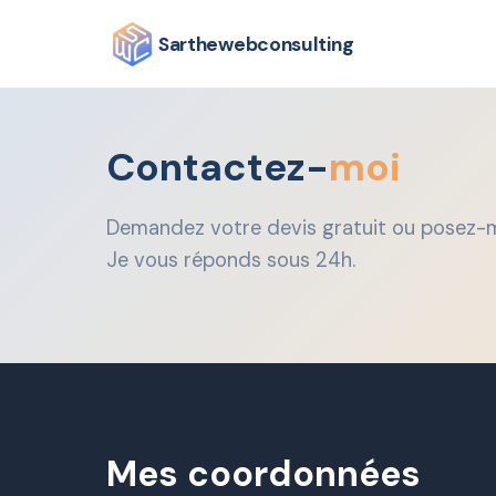
Sarthewebconsulting
Contactez-
moi
Demandez votre devis gratuit ou posez-m
Je vous réponds sous 24h.
Mes coordonnées