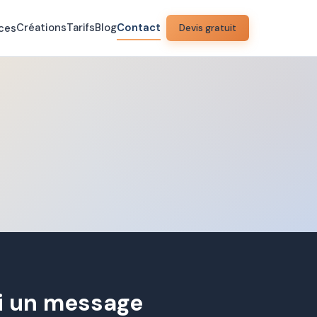
Créations
Tarifs
Blog
Contact
ces
Devis gratuit
i un message