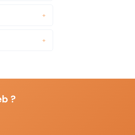
 vos visiteurs tapent
 la gestion de votre
on à la mise en ligne.
forme ensuite à
Je vous propose un
aintenance et
eb ?