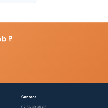
eb ?
Contact
07 66 39 35 06