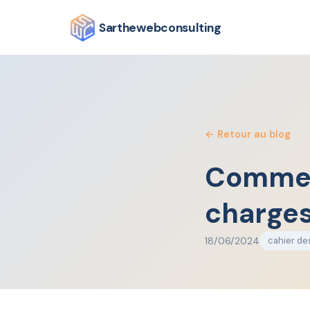
⚠ Ligne téléphonique perturbée
— Vous pouvez me joind
Sarthewebconsulting
← Retour au blog
Comment
charge
18/06/2024
cahier de