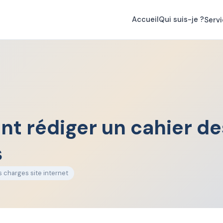
re au
📞 06 36 26 36 32
ou sur
💬 WhatsApp 07 66 39 35 06
Accueil
Qui suis-je ?
Serv
 rédiger un cahier de
s
s charges site internet