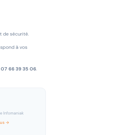
 de sécurité.
respond à vos
:
07 66 39 35 06
.
re Infomaniak
lus →