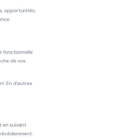
es, opportunités,
ence.
e fonctionnelle
proche de vos
et. En d’autres
t en suivant
 précédemment.