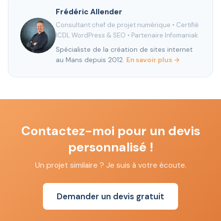
Frédéric Allender
Consultant chef de projet numérique •
Certifié
ICDL WordPress & SEO
•
Partenaire Infomaniak
Spécialiste de la création de sites internet
au Mans depuis 2012.
En savoir plus →
Contactez-moi pour un devis
personnalisé !
Un projet similaire ? Je suis à votre écoute.
Demander un devis gratuit